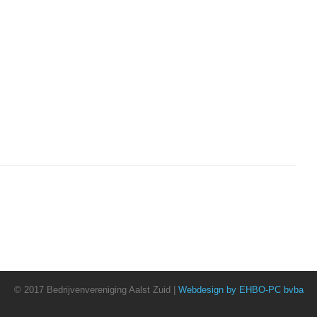
© 2017 Bedrijvenvereniging Aalst Zuid |
Webdesign by EHBO-PC bvba