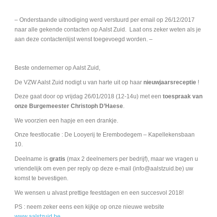
– Onderstaande uitnodiging werd verstuurd per email op 26/12/2017
naar alle gekende contacten op Aalst Zuid. Laat ons zeker weten als je
aan deze contactenlijst wenst toegevoegd worden. –
Beste ondernemer op Aalst Zuid,
De VZW Aalst Zuid nodigt u van harte uit op haar
nieuwjaarsreceptie
!
Deze gaat door op vrijdag 26/01/2018 (12-14u) met een
toespraak van
onze Burgemeester Christoph D’Haese
.
We voorzien een hapje en een drankje.
Onze feestlocatie : De Looyerij te Erembodegem – Kapellekensbaan
10.
Deelname is
gratis
(max 2 deelnemers per bedrijf), maar we vragen u
vriendelijk om even per reply op deze e-mail (info@aalstzuid.be) uw
komst te bevestigen.
We wensen u alvast prettige feestdagen en een succesvol 2018!
PS : neem zeker eens een kijkje op onze nieuwe website
www.aalstzuid.be