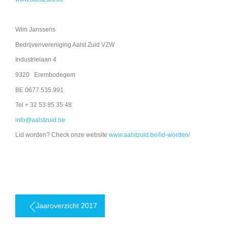
Wim Janssens
Bedrijvenvereniging Aalst Zuid VZW
Industrielaan 4
9320 Erembodegem
BE 0677.535.991
Tel + 32 53 85 35 48
info@aalstzuid.be
Lid worden? Check onze website
www.aalstzuid.be/lid-worden/
Berichtnavigatie
Jaaroverzicht 2017