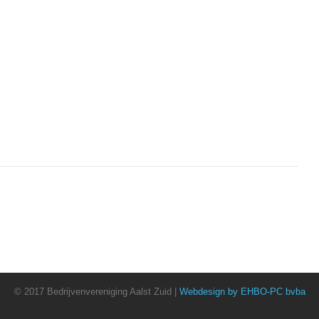
© 2017 Bedrijvenvereniging Aalst Zuid |
Webdesign by EHBO-PC bvba